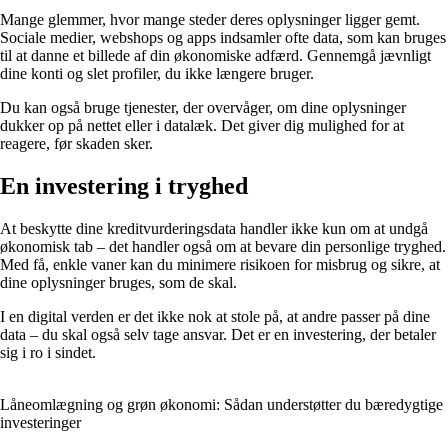
Mange glemmer, hvor mange steder deres oplysninger ligger gemt.
Sociale medier, webshops og apps indsamler ofte data, som kan bruges
til at danne et billede af din økonomiske adfærd. Gennemgå jævnligt
dine konti og slet profiler, du ikke længere bruger.
Du kan også bruge tjenester, der overvåger, om dine oplysninger
dukker op på nettet eller i datalæk. Det giver dig mulighed for at
reagere, før skaden sker.
En investering i tryghed
At beskytte dine kreditvurderingsdata handler ikke kun om at undgå
økonomisk tab – det handler også om at bevare din personlige tryghed.
Med få, enkle vaner kan du minimere risikoen for misbrug og sikre, at
dine oplysninger bruges, som de skal.
I en digital verden er det ikke nok at stole på, at andre passer på dine
data – du skal også selv tage ansvar. Det er en investering, der betaler
sig i ro i sindet.
Låneomlægning og grøn økonomi: Sådan understøtter du bæredygtige
investeringer