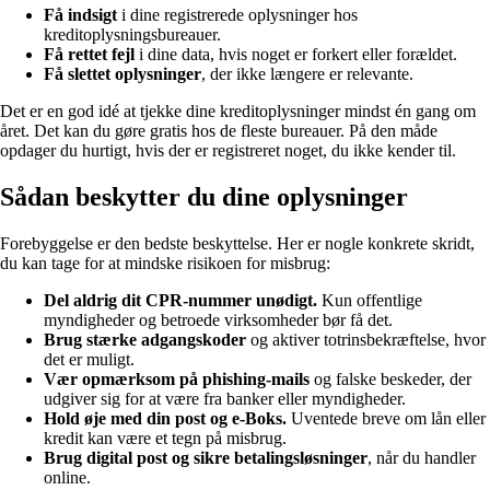
Få indsigt
i dine registrerede oplysninger hos
kreditoplysningsbureauer.
Få rettet fejl
i dine data, hvis noget er forkert eller forældet.
Få slettet oplysninger
, der ikke længere er relevante.
Det er en god idé at tjekke dine kreditoplysninger mindst én gang om
året. Det kan du gøre gratis hos de fleste bureauer. På den måde
opdager du hurtigt, hvis der er registreret noget, du ikke kender til.
Sådan beskytter du dine oplysninger
Forebyggelse er den bedste beskyttelse. Her er nogle konkrete skridt,
du kan tage for at mindske risikoen for misbrug:
Del aldrig dit CPR-nummer unødigt.
Kun offentlige
myndigheder og betroede virksomheder bør få det.
Brug stærke adgangskoder
og aktiver totrinsbekræftelse, hvor
det er muligt.
Vær opmærksom på phishing-mails
og falske beskeder, der
udgiver sig for at være fra banker eller myndigheder.
Hold øje med din post og e-Boks.
Uventede breve om lån eller
kredit kan være et tegn på misbrug.
Brug digital post og sikre betalingsløsninger
, når du handler
online.