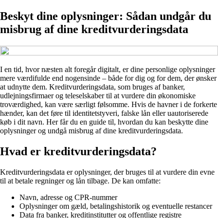
Beskyt dine oplysninger: Sådan undgår du
misbrug af dine kreditvurderingsdata
I en tid, hvor næsten alt foregår digitalt, er dine personlige oplysninger
mere værdifulde end nogensinde – både for dig og for dem, der ønsker
at udnytte dem. Kreditvurderingsdata, som bruges af banker,
udlejningsfirmaer og teleselskaber til at vurdere din økonomiske
troværdighed, kan være særligt følsomme. Hvis de havner i de forkerte
hænder, kan det føre til identitetstyveri, falske lån eller uautoriserede
køb i dit navn. Her får du en guide til, hvordan du kan beskytte dine
oplysninger og undgå misbrug af dine kreditvurderingsdata.
Hvad er kreditvurderingsdata?
Kreditvurderingsdata er oplysninger, der bruges til at vurdere din evne
til at betale regninger og lån tilbage. De kan omfatte:
Navn, adresse og CPR-nummer
Oplysninger om gæld, betalingshistorik og eventuelle restancer
Data fra banker, kreditinstitutter og offentlige registre