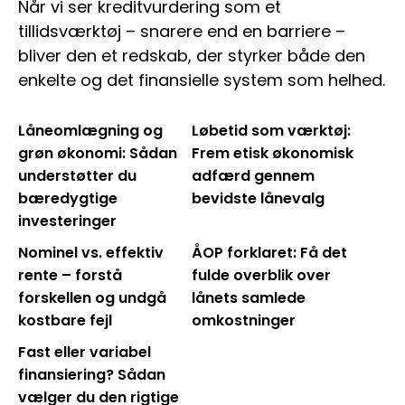
Når vi ser kreditvurdering som et
tillidsværktøj – snarere end en barriere –
bliver den et redskab, der styrker både den
enkelte og det finansielle system som helhed.
Låneomlægning og
Løbetid som værktøj:
grøn økonomi: Sådan
Frem etisk økonomisk
understøtter du
adfærd gennem
bæredygtige
bevidste lånevalg
investeringer
Nominel vs. effektiv
ÅOP forklaret: Få det
rente – forstå
fulde overblik over
forskellen og undgå
lånets samlede
kostbare fejl
omkostninger
Fast eller variabel
finansiering? Sådan
vælger du den rigtige