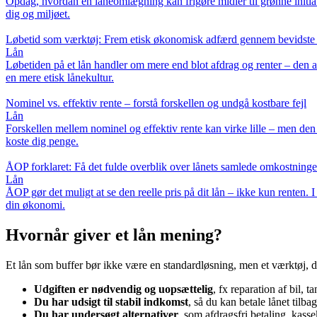
Opdag, hvordan en låneomlægning kan frigøre midler til grønne initiat
dig og miljøet.
Løbetid som værktøj: Frem etisk økonomisk adfærd gennem bevidste 
Lån
Løbetiden på et lån handler om mere end blot afdrag og renter – den 
en mere etisk lånekultur.
Nominel vs. effektiv rente – forstå forskellen og undgå kostbare fejl
Lån
Forskellen mellem nominel og effektiv rente kan virke lille – men den ha
koste dig penge.
ÅOP forklaret: Få det fulde overblik over lånets samlede omkostninge
Lån
ÅOP gør det muligt at se den reelle pris på dit lån – ikke kun renten.
din økonomi.
Hvornår giver et lån mening?
Et lån som buffer bør ikke være en standardløsning, men et værktøj, 
Udgiften er nødvendig og uopsættelig
, fx reparation af bil, t
Du har udsigt til stabil indkomst
, så du kan betale lånet tilb
Du har undersøgt alternativer
, som afdragsfri betaling, kassek