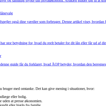
iver og samtidig styrke din privatøkonomi. Artiklen guider dig til at 
lånevalg
afspejler også dine værdier som forbruger. Denne artikel viser, hvorda
r stor betydning for, hvad du reelt betaler for dit lån eller får ud af d
r
 I denne guide får du forklaret, hvad ÅOP betyder, hvordan den beregnes,
du bruger med omtanke. Det kan give mening i situationer, hvor:
andlæge eller bolig.
age uden at presse økonomien.
redit eller hjælp fra familie.