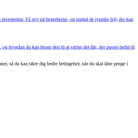
in investering. Få styr på begreberne, og undgå de typiske fejl, der kan
 og hvordan du kan bruge den til at vælge det lån, der passer bedst til
r, så du kan sikre dig bedre betingelser, når du skal låne penge i