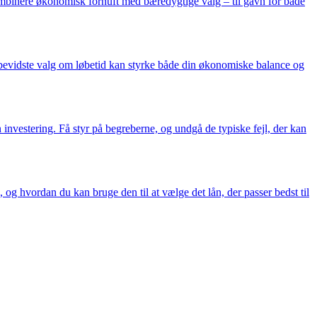
kombinere økonomisk fornuft med bæredygtige valg – til gavn for både
n bevidste valg om løbetid kan styrke både din økonomiske balance og
in investering. Få styr på begreberne, og undgå de typiske fejl, der kan
 og hvordan du kan bruge den til at vælge det lån, der passer bedst til