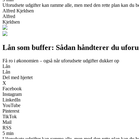
Uforudsete udgifter kan ramme alle, men med den rette plan kan du bev
Alfred Kjeldsen
Alfred
Kjeldsen
Lån som buffer: Sådan håndterer du uforud
Få ro i økonomien – også når uforudsete udgifter dukker op
Lån
Lån
Del med hjertet
X
Facebook
Instagram
LinkedIn
YouTube
Pinterest
TikTok
Mail
RSS
5 min
Uforudsete udgifter kan ramme alle, men med den rette plan kan du bev