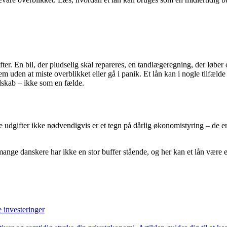
er. En bil, der pludselig skal repareres, en tandlægeregning, der løber 
dem uden at miste overblikket eller gå i panik. Et lån kan i nogle tilf
edskab – ikke som en fælde.
te udgifter ikke nødvendigvis er et tegn på dårlig økonomistyring – de er
mange danskere har ikke en stor buffer stående, og her kan et lån være e
investeringer