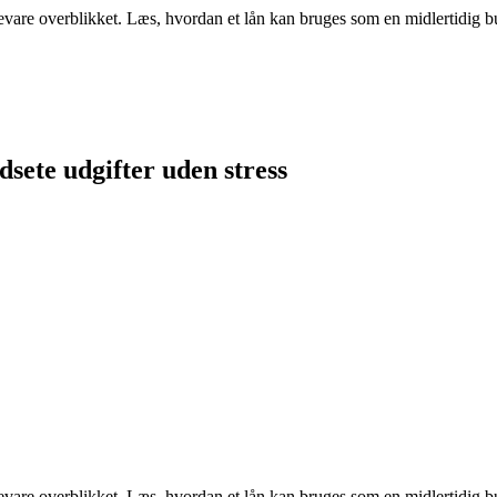
are overblikket. Læs, hvordan et lån kan bruges som en midlertidig buf
sete udgifter uden stress
are overblikket. Læs, hvordan et lån kan bruges som en midlertidig buf