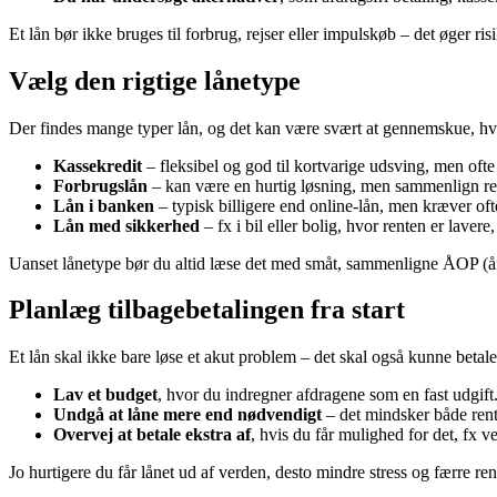
Et lån bør ikke bruges til forbrug, rejser eller impulskøb – det øger ri
Vælg den rigtige lånetype
Der findes mange typer lån, og det kan være svært at gennemskue, hvad
Kassekredit
– fleksibel og god til kortvarige udsving, men ofte
Forbrugslån
– kan være en hurtig løsning, men sammenlign ren
Lån i banken
– typisk billigere end online-lån, men kræver of
Lån med sikkerhed
– fx i bil eller bolig, hvor renten er laver
Uanset lånetype bør du altid læse det med småt, sammenligne ÅOP (årl
Planlæg tilbagebetalingen fra start
Et lån skal ikke bare løse et akut problem – det skal også kunne betale
Lav et budget
, hvor du indregner afdragene som en fast udgift
Undgå at låne mere end nødvendigt
– det mindsker både rente
Overvej at betale ekstra af
, hvis du får mulighed for det, fx v
Jo hurtigere du får lånet ud af verden, desto mindre stress og færre ren