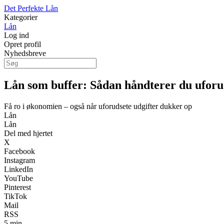
Det Perfekte Lån
Kategorier
Lån
Log ind
Opret profil
Nyhedsbreve
Lån som buffer: Sådan håndterer du uforud
Få ro i økonomien – også når uforudsete udgifter dukker op
Lån
Lån
Del med hjertet
X
Facebook
Instagram
LinkedIn
YouTube
Pinterest
TikTok
Mail
RSS
5 min