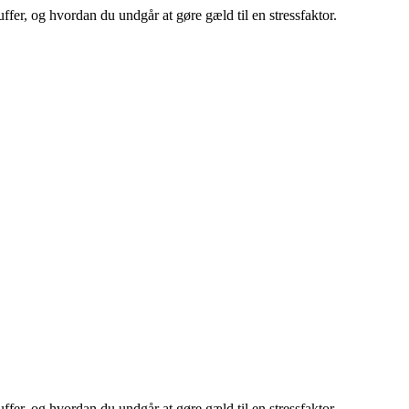
fer, og hvordan du undgår at gøre gæld til en stressfaktor.
fer, og hvordan du undgår at gøre gæld til en stressfaktor.