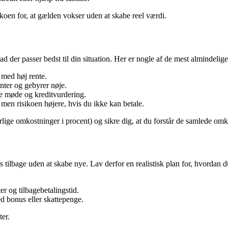
sikoen for, at gælden vokser uden at skabe reel værdi.
 der passer bedst til din situation. Her er nogle af de mest almindelig
 med høj rente.
ter og gebyrer nøje.
te møde og kreditvurdering.
e, men risikoen højere, hvis du ikke kan betale.
ige omkostninger i procent) og sikre dig, at du forstår de samlede omk
s tilbage uden at skabe nye. Lav derfor en realistisk plan for, hvordan d
.
r og tilbagebetalingstid.
ed bonus eller skattepenge.
ter.